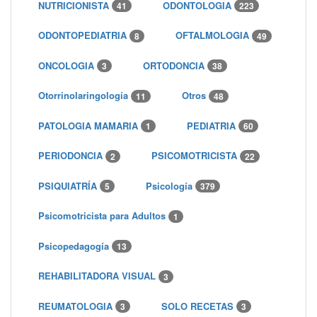
NUTRICIONISTA
ODONTOLOGIA
41
223
ODONTOPEDIATRIA
OFTALMOLOGIA
8
49
ONCOLOGIA
ORTODONCIA
3
38
Otorrinolaringología
Otros
11
48
PATOLOGIA MAMARIA
PEDIATRIA
1
60
PERIODONCIA
PSICOMOTRICISTA
2
22
PSIQUIATRÍA
Psicología
5
379
Psicomotricista para Adultos
1
Psicopedagogía
13
REHABILITADORA VISUAL
3
REUMATOLOGIA
SOLO RECETAS
3
3